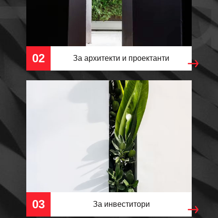
02
За архитекти и проектанти
03
За инвеститори