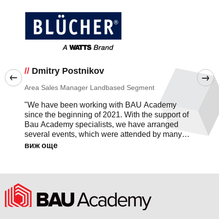
//
Dmitry Postnikov
Area Sales Manager Landbased Segment
"We have been working with BAU Academy
since the beginning of 2021. With the support of
Bau Academy specialists, we have arranged
several events, which were attended by many
professionals in the field of design and
виж още
engineering. The constant flow of inquiries, that
our company began to receive from potential
clients in Bulgaria shows extremely high
efficiency of cooperation with Bau Academy. We
are grateful to our partner for the professional
support in the local market