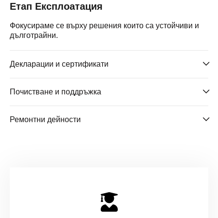
Етап Експлоатация
Фокусираме се върху решения които са устойчиви и
дълготрайни.
Декларации и сертификати
Почистване и поддръжка
Декларация за експлоатационни показатели
Сертификати ISO 9001:2015 и др. Спечифични: клас
Ремонтни дейности
горимост, хигиена, оползотворяване, безопасност и
Декларация за експлоатационни показатели
т.н. Зелен паспорт
Сертификати ISO 9001:2015 и др. Спечифични: клас
горимост, хигиена, оползотворяване, безопасност и
т.н. Зелен паспорт