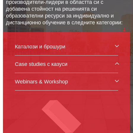
производители-лидери в областта си с
добавена стойност на решенията си
образователни ресурси за индивидуално и
дистанционно обучение в следните категории:
Каталози и брошури
Case studies с казуси
Webinars & Workshop