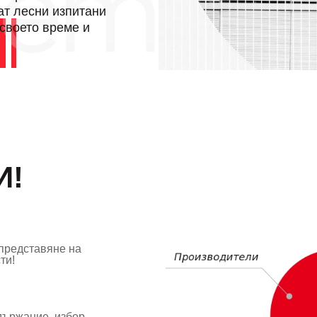
ат лесни изпитани
 своето време и
И!
 представяне на
ти!
държание, избор,