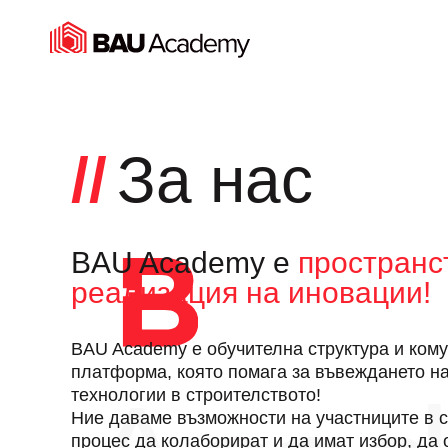
ЗА НАС
За нас
BAU Academy e
пространс
реализация на иновации!
BAU Academy е обучителна структура и ком
платформа, която помага за въвеждането н
технологии в строителството!
Ние даваме възможности на участниците в 
процес да колаборират и да имат избор, да 