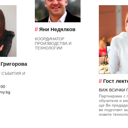
//
Яни Недялков
КООРДИНАТОР
ПРОИЗВОДСТВА И
ТЕХНОЛОГИИ
 Григорова
 СЪБИТИЯ И
//
Гост лект
 00
ВИЖ ВСИЧКИ 
my.bg
Партнираме с 
обучители и ек
ще Ви предада
ви подготвят за
новите техноло