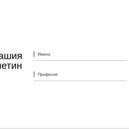
нашия
етин