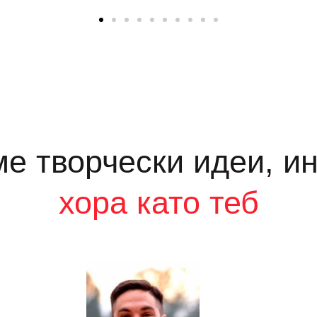
е творчески идеи, и
хора като теб