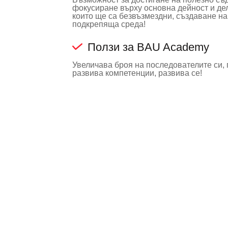
фокусиране върху основна дейност и дел
които ще са безвъзмездни, създаване н
подкрепяща среда!
Ползи за BAU Academy
Увеличава броя на последователите си,
развива компетенции, развива се!