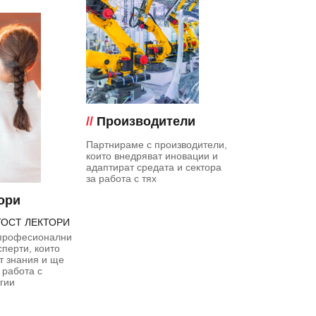
//
Производители
Партнираме с производители,
които внедряват иновации и
адаптират средата и сектора
за работа с тях
ори
ГОСТ ЛЕКТОРИ
професионални
сперти, които
т знания и ще
 работа с
гии