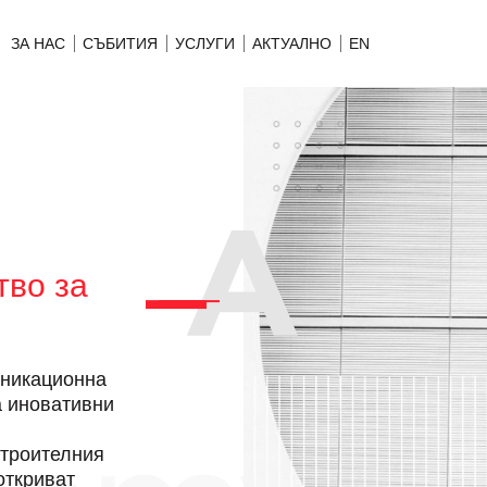
ЗА НАС
СЪБИТИЯ
УСЛУГИ
АКТУАЛНО
EN
тво за
уникационна
а иновативни
строителния
откриват